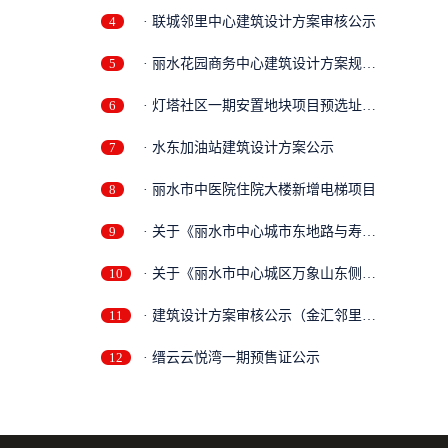
4
· 联城邻里中心建筑设计方案审核公示
5
· 丽水花园商务中心建筑设计方案规划
审...
6
· 灯塔社区一期安置地块项目预选址批
前...
7
· 水东加油站建筑设计方案公示
8
· 丽水市中医院住院大楼新增电梯项目
9
· 关于《丽水市中心城市东地路与寿元
街...
10
· 关于《丽水市中心城区万象山东侧地
块...
11
· 建筑设计方案审核公示（金汇邻里中
心...
12
· 缙云云悦湾一期预售证公示