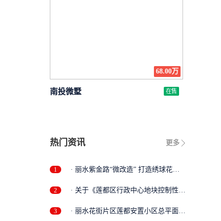
68.00万
南投微墅
在售
热门资讯
更多
1
· 丽水紫金路“微改造” 打造绣球花街
景
2
· 关于《莲都区行政中心地块控制性详
细...
3
· 丽水花街片区莲都安置小区总平面调
整...