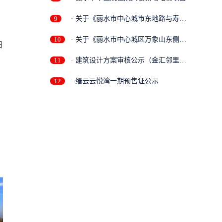
9
· 关于《丽水市中心城市东地路与寿元
街...
10
· 关于《丽水市中心城区万象山东侧地
日
块...
11
· 建筑设计方案审核公示（金汇邻里中
心...
12
· 缙云云悦湾一期预售证公示