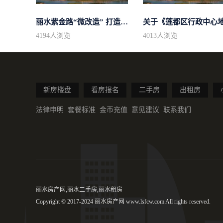
丽水紫金路“微改造” 打造绣球花街景
4194
人浏览
4013
人浏览
新房楼盘
看房报名
二手房
出租房
法律申明
套餐标准
金币充值
意见建议
联系我们
丽水房产网,丽水二手房,丽水租房
Copyright © 2017-2024 丽水房产网 www.lsfcw.com All rights reserved.