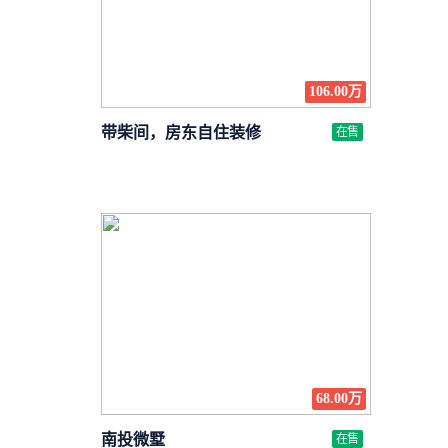
106.00万
带柴间，房东自住装修
在售
68.00万
南投微墅
在售