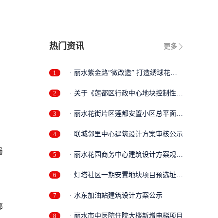
热门资讯
更多
1
· 丽水紫金路“微改造” 打造绣球花街
景
2
· 关于《莲都区行政中心地块控制性详
细...
3
· 丽水花街片区莲都安置小区总平面调
整...
4
· 联城邻里中心建筑设计方案审核公示
局
5
· 丽水花园商务中心建筑设计方案规划
审...
6
· 灯塔社区一期安置地块项目预选址批
前...
7
· 水东加油站建筑设计方案公示
部
8
· 丽水市中医院住院大楼新增电梯项目