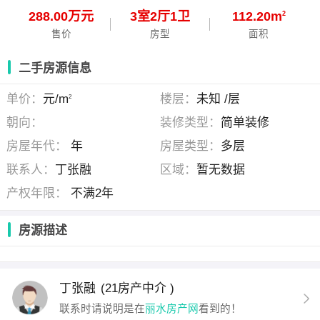
288.00万元
3
室
2
厅
1
卫
112.20m
2
售价
房型
面积
二手房源信息
单价：
元/m
楼层：
未知 /层
2
朝向：
装修类型：
简单装修
房屋年代：
年
房屋类型：
多层
联系人：
丁张融
区域：
暂无数据
产权年限：
不满2年
房源描述
丁张融
(21房产中介 )
联系时请说明是在
丽水房产网
看到的！